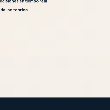
ecisiones en tiempo real
da, no teórica