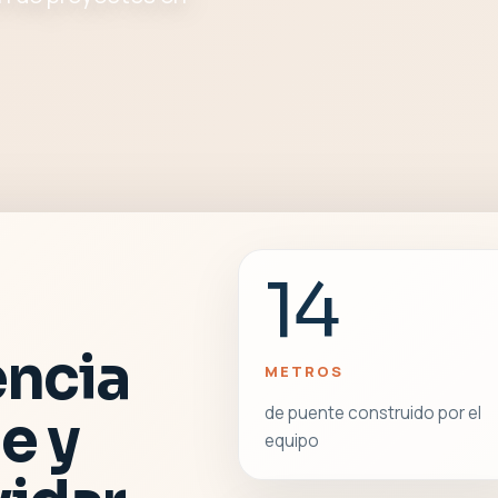
14
encia
METROS
de puente construido por el
e y
equipo