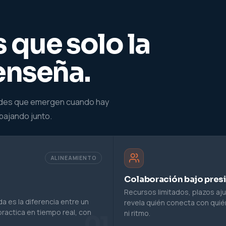
 que solo la
enseña.
dades que emergen cuando hay
bajando junto.
ALINEAMIENTO
Colaboración bajo presi
Recursos limitados, plazos aju
 es la diferencia entre un
revela quién conecta con quién
practica en tiempo real, con
ni ritmo.
01