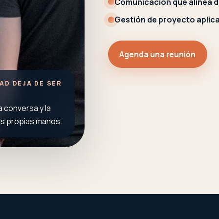
Comunicación que alinea d
Gestión de proyecto aplica
Agenda una reunión
AD DEJA DE SER
la conversa y la
us propias manos.