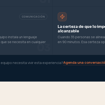
COMUNICACIÓN
La certeza de que lo imp
alcanzable
ipo instala un lenguaje
Cuando 35 personas se alinea
o que se necesita en cualquier
en 90 minutos. Esa certeza op
03
Agenda una conversaci
 equipo necesita vivir esta experiencia?