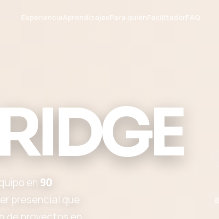
Experiencia
Aprendizajes
Para quién
Facilitador
FAQ
RIDGE
quipo en
90
ler presencial que
ón de proyectos en