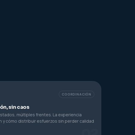
COORDINACIÓN
ón, sin caos
stados, múltiples frentes. La experiencia
 y cómo distribuir esfuerzos sin perder calidad
02