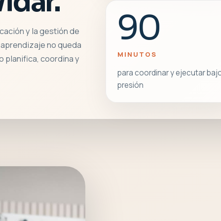
vidar.
90
cación y la gestión de
l aprendizaje no queda
MINUTOS
 planifica, coordina y
para coordinar y ejecutar baj
presión